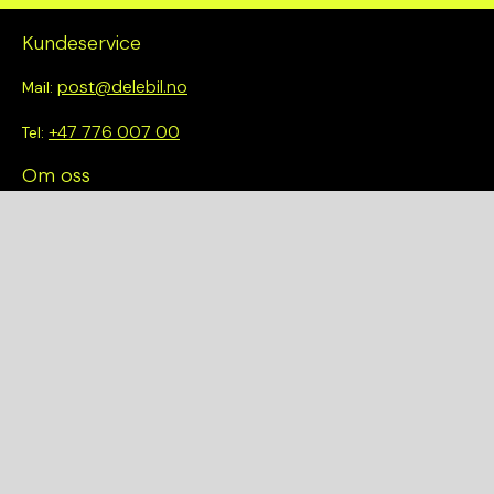
Kundeservice
post@delebil.no
Mail:
+47 776 007 00
Tel:
Om oss
Vi tror på å gjøre det enkelt å velge riktig. Hos oss får du ikke
bare tilgang til et bredt utvalg av kvalitetskontrollerte deler –
du blir også en del av en smartere og mer bærekraftig
fremtid.
Hurtiglenker
Om oss
Finn et anlegg
Bilmodeller
Personvernerklæring
Kjøpsvilkår