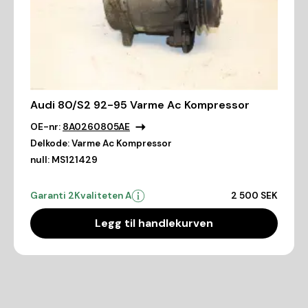
Audi 80/S2 92-95 Varme Ac Kompressor
OE-nr:
8A0260805AE
Delkode:
Varme Ac Kompressor
null:
MS121429
Garanti 2
Kvaliteten A
2 500 SEK
Legg til handlekurven