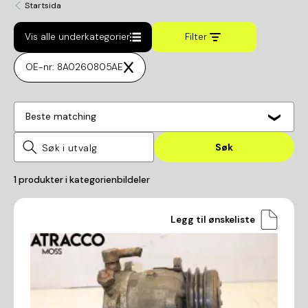
Startsida
Vis alle underkategorier
Filter
OE-nr: 8A0260805AE
Beste matching
Søk
1
produkter i kategorien
bildeler
Legg til ønskeliste