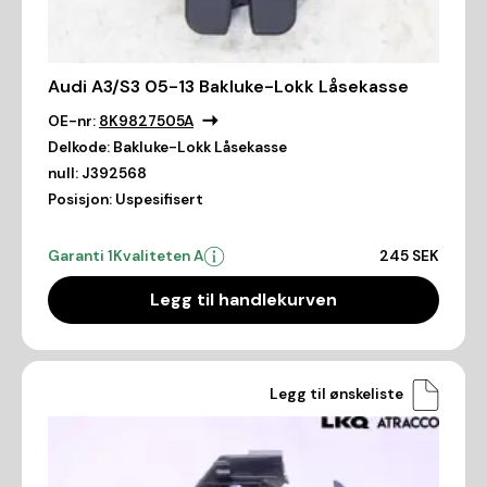
Audi A3/S3 05-13 Bakluke-Lokk Låsekasse
OE-nr:
8K9827505A
Delkode:
Bakluke-Lokk Låsekasse
null:
J392568
Posisjon:
Uspesifisert
Garanti 1
Kvaliteten A
245 SEK
Legg til handlekurven
Legg til ønskeliste