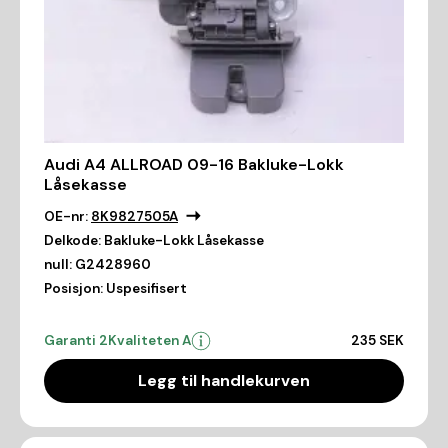
Audi A4 ALLROAD 09-16 Bakluke-Lokk
Låsekasse
OE-nr:
8K9827505A
Delkode:
Bakluke-Lokk Låsekasse
null:
G2428960
Posisjon:
Uspesifisert
Garanti 2
Kvaliteten A
235 SEK
Legg til handlekurven