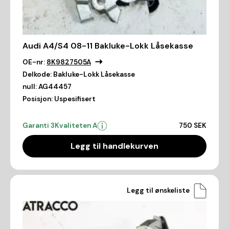
Audi A4/S4 08-11 Bakluke-Lokk Låsekasse
OE-nr:
8K9827505A
Delkode:
Bakluke-Lokk Låsekasse
null:
AG44457
Posisjon:
Uspesifisert
Garanti 3
Kvaliteten A
750 SEK
Legg til handlekurven
Legg til ønskeliste