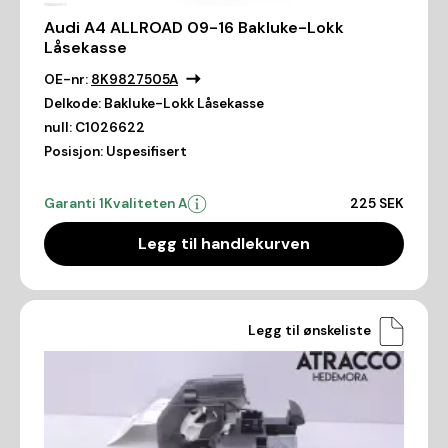
Audi A4 ALLROAD 09-16 Bakluke-Lokk
Låsekasse
OE-nr:
8K9827505A
Delkode:
Bakluke-Lokk Låsekasse
null:
C1026622
Posisjon:
Uspesifisert
Garanti 1
Kvaliteten A
225 SEK
Legg til handlekurven
Legg til ønskeliste