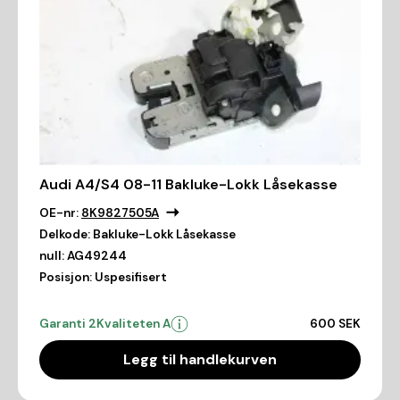
Audi A4/S4 08-11 Bakluke-Lokk Låsekasse
OE-nr:
8K9827505A
Delkode:
Bakluke-Lokk Låsekasse
null:
AG49244
Posisjon:
Uspesifisert
Garanti 2
Kvaliteten A
600 SEK
Legg til handlekurven