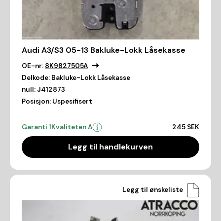
Audi A3/S3 05-13 Bakluke-Lokk Låsekasse
OE-nr:
8K9827505A
Delkode:
Bakluke-Lokk Låsekasse
null:
J412873
Posisjon:
Uspesifisert
Garanti 1
Kvaliteten A
245 SEK
Legg til handlekurven
Legg til ønskeliste