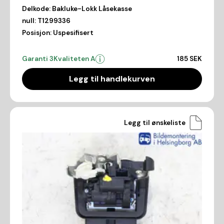
Delkode:
Bakluke-Lokk Låsekasse
null:
T1299336
Posisjon:
Uspesifisert
Garanti 3
Kvaliteten A
185 SEK
Legg til handlekurven
Legg til ønskeliste