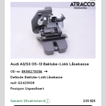
Audi A3/S3 05-13 Bakluke-Lokk Låsekasse
OE-nr:
8K9827505A
Delkode:
Bakluke-Lokk Låsekasse
null:
G2425108
Posisjon:
Uspesifisert
Garanti 2
Kvaliteten A
235 SEK