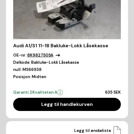
Audi A1/S1 11-18 Bakluke-Lokk Låsekasse
OE-nr:
8K9827505A
Delkode:
Bakluke-Lokk Låsekasse
null:
MS66938
Posisjon:
Midten
Garanti 2
Kvaliteten A
635 SEK
Legg til handlekurven
Legg til ønskeliste