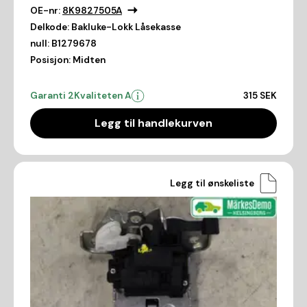
OE-nr:
8K9827505A
Delkode:
Bakluke-Lokk Låsekasse
null:
B1279678
Posisjon:
Midten
Garanti 2
Kvaliteten A
315 SEK
Legg til handlekurven
Legg til ønskeliste