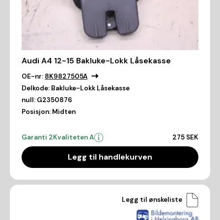
Audi A4 12-15 Bakluke-Lokk Låsekasse
OE-nr:
8K9827505A
Delkode:
Bakluke-Lokk Låsekasse
null:
G2350876
Posisjon:
Midten
Garanti 2
Kvaliteten A
275 SEK
Legg til handlekurven
Legg til ønskeliste