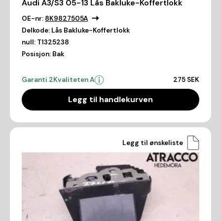
Audi A3/S3 05-13 Lås Bakluke-Koffertlokk
OE-nr:
8K9827505A
Delkode:
Lås Bakluke-Koffertlokk
null:
T1325238
Posisjon:
Bak
Garanti 2
Kvaliteten A
275 SEK
Legg til handlekurven
Legg til ønskeliste