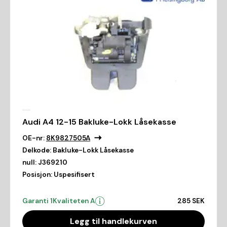
Audi A4 12-15 Bakluke-Lokk Låsekasse
OE-nr:
8K9827505A
Delkode:
Bakluke-Lokk Låsekasse
null:
J369210
Posisjon:
Uspesifisert
Garanti 1
Kvaliteten A
285 SEK
Legg til handlekurven