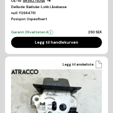
OE-nr:
8K9827505A
Delkode:
Bakluke-Lokk Låsekasse
null:
Y2664751
Posisjon:
Uspesifisert
Garanti 2
Kvaliteten A
250 SEK
Legg til handlekurven
Legg til ønskeliste