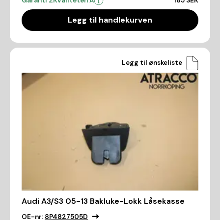
Garanti 2
Kvaliteten A
185 SEK
Legg til handlekurven
Legg til ønskeliste
Audi A3/S3 05-13 Bakluke-Lokk Låsekasse
OE-nr:
8P4827505D