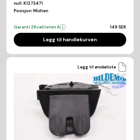
null:
K1273471
Posisjon:
Midten
Garanti 2
Kvaliteten A
149 SEK
Legg til handlekurven
Legg til ønskeliste