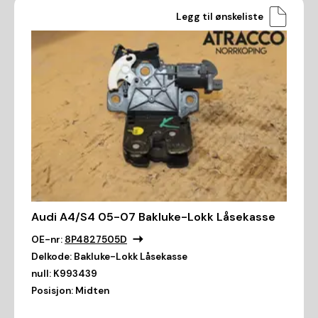
Legg til ønskeliste
Audi A4/S4 05-07 Bakluke-Lokk Låsekasse
OE-nr:
8P4827505D
Delkode:
Bakluke-Lokk Låsekasse
null:
K993439
Posisjon:
Midten