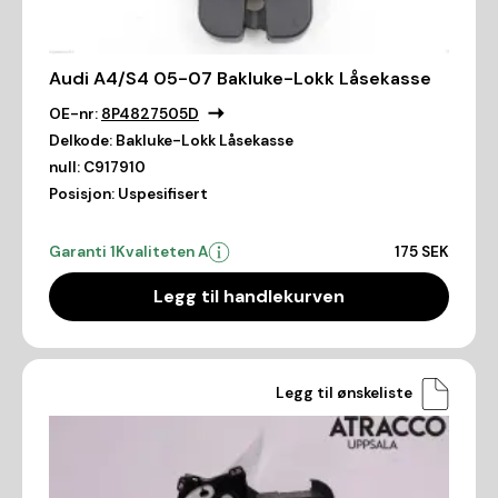
Audi A4/S4 05-07 Bakluke-Lokk Låsekasse
OE-nr:
8P4827505D
Delkode:
Bakluke-Lokk Låsekasse
null:
C917910
Posisjon:
Uspesifisert
Garanti 1
Kvaliteten A
175 SEK
Legg til handlekurven
Legg til ønskeliste