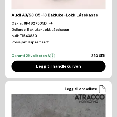
Audi A3/S3 05-13 Bakluke-Lokk Låsekasse
OE-nr:
8P4827505D
Delkode:
Bakluke-Lokk Låsekasse
null:
T1543830
Posisjon:
Uspesifisert
Garanti 2
Kvaliteten A
250 SEK
Legg til handlekurven
Legg til ønskeliste