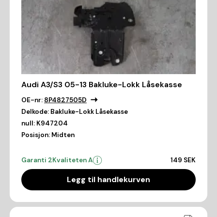
Audi A3/S3 05-13 Bakluke-Lokk Låsekasse
OE-nr:
8P4827505D
Delkode:
Bakluke-Lokk Låsekasse
null:
K947204
Posisjon:
Midten
Garanti 2
Kvaliteten A
149 SEK
Legg til handlekurven