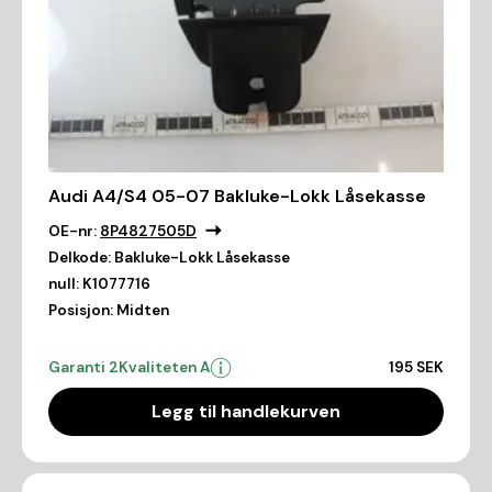
Audi A4/S4 05-07 Bakluke-Lokk Låsekasse
OE-nr:
8P4827505D
Delkode:
Bakluke-Lokk Låsekasse
null:
K1077716
Posisjon:
Midten
Garanti 2
Kvaliteten A
195 SEK
Legg til handlekurven