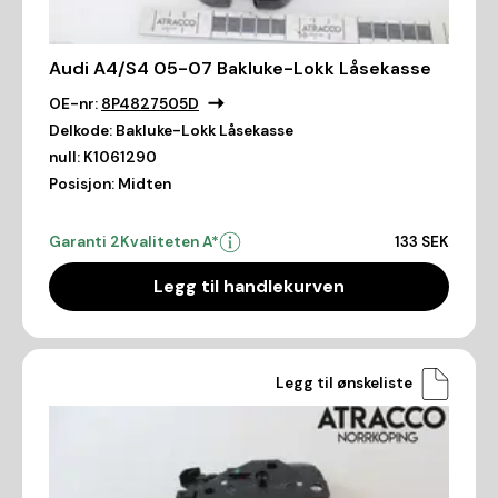
Audi A4/S4 05-07 Bakluke-Lokk Låsekasse
OE-nr:
8P4827505D
Delkode:
Bakluke-Lokk Låsekasse
null:
K1061290
Posisjon:
Midten
Garanti 2
Kvaliteten A*
133 SEK
Legg til handlekurven
Legg til ønskeliste