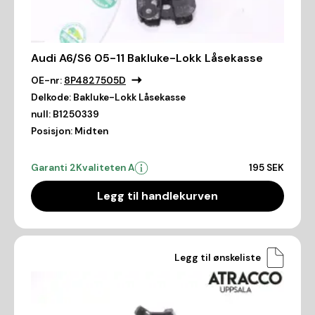
Audi A6/S6 05-11 Bakluke-Lokk Låsekasse
OE-nr:
8P4827505D
Delkode:
Bakluke-Lokk Låsekasse
null:
B1250339
Posisjon:
Midten
Garanti 2
Kvaliteten A
195 SEK
Legg til handlekurven
Legg til ønskeliste