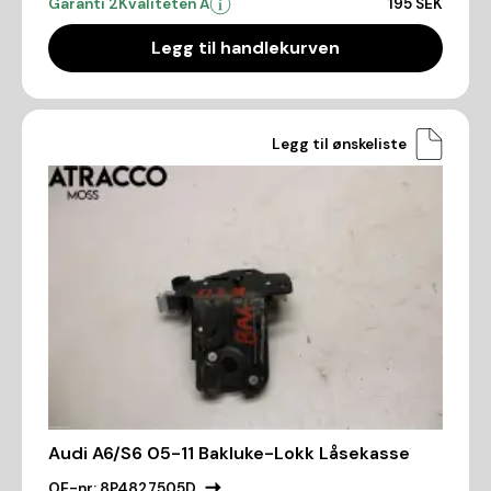
Garanti 2
Kvaliteten A
195 SEK
Legg til handlekurven
Legg til ønskeliste
Audi A6/S6 05-11 Bakluke-Lokk Låsekasse
OE-nr:
8P4827505D