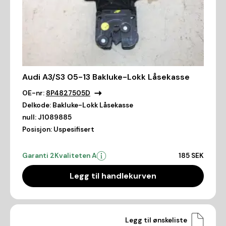
Audi A3/S3 05-13 Bakluke-Lokk Låsekasse
OE-nr:
8P4827505D
Delkode:
Bakluke-Lokk Låsekasse
null:
J1089885
Posisjon:
Uspesifisert
Garanti 2
Kvaliteten A
185 SEK
Legg til handlekurven
Legg til ønskeliste