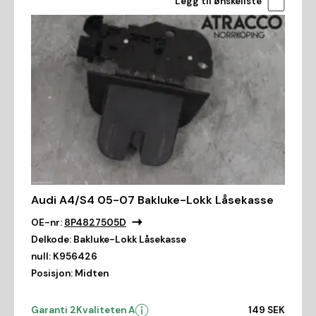
Legg til ønskeliste
Audi A4/S4 05-07 Bakluke-Lokk Låsekasse
OE-nr:
8P4827505D
Delkode:
Bakluke-Lokk Låsekasse
null:
K956426
Posisjon:
Midten
Garanti 2
Kvaliteten A
149 SEK