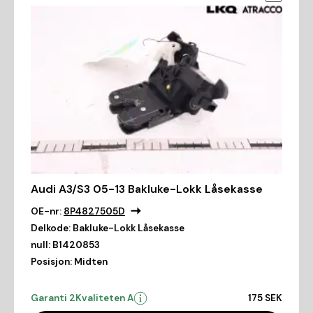
Audi A3/S3 05-13 Bakluke-Lokk Låsekasse
OE-nr:
8P4827505D
Delkode:
Bakluke-Lokk Låsekasse
null:
B1420853
Posisjon:
Midten
Garanti 2
Kvaliteten A
175 SEK