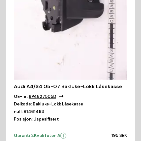
Audi A4/S4 05-07 Bakluke-Lokk Låsekasse
OE-nr:
8P4827505D
Delkode:
Bakluke-Lokk Låsekasse
null:
B1461483
Posisjon:
Uspesifisert
Garanti 2
Kvaliteten A
195 SEK