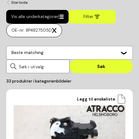
Startsida
Vis alle underkategorier
Filter
OE-nr: 8P4827505D
Beste matching
Søk
33
produkter i kategorien
bildeler
Legg til ønskeliste