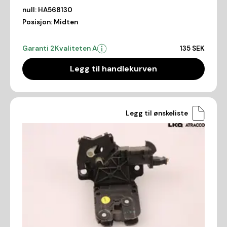
null:
HA568130
Posisjon:
Midten
Garanti 2
Kvaliteten A
135 SEK
Legg til handlekurven
Legg til ønskeliste