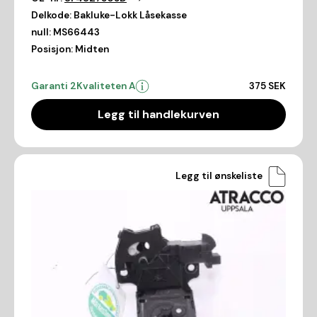
Delkode:
Bakluke-Lokk Låsekasse
null:
MS66443
Posisjon:
Midten
Garanti 2
Kvaliteten A
375 SEK
Legg til handlekurven
Legg til ønskeliste