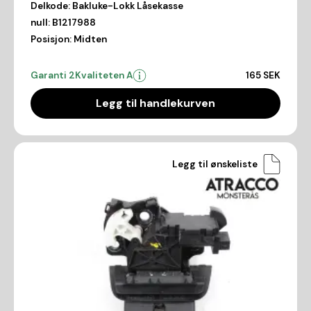
Delkode:
Bakluke-Lokk Låsekasse
null:
B1217988
Posisjon:
Midten
Garanti 2
Kvaliteten A
165 SEK
Legg til handlekurven
Legg til ønskeliste