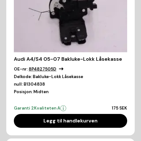
Audi A4/S4 05-07 Bakluke-Lokk Låsekasse
OE-nr:
8P4827505D
Delkode:
Bakluke-Lokk Låsekasse
null:
B1304838
Posisjon:
Midten
Garanti 2
Kvaliteten A
175 SEK
Legg til handlekurven