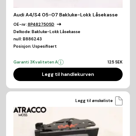
Audi A4/S4 05-07 Bakluke-Lokk Låsekasse
OE-nr:
8P4827505D
Delkode:
Bakluke-Lokk Låsekasse
null:
B886243
Posisjon:
Uspesifisert
Garanti 3
Kvaliteten A
125 SEK
Legg til handlekurven
Legg til ønskeliste