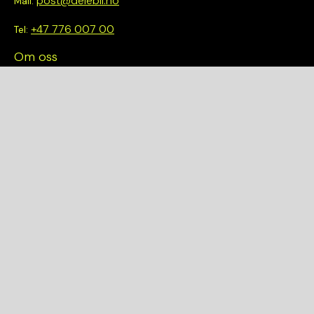
post@delebil.no
Mail:
+47 776 007 00
Tel:
Om oss
Vi tror på å gjøre det enkelt å velge riktig. Hos oss får du ikke
bare tilgang til et bredt utvalg av kvalitetskontrollerte deler –
du blir også en del av en smartere og mer bærekraftig
fremtid.
Hurtiglenker
Om oss
Finn et anlegg
Bilmodeller
Personvernerklæring
Kjøpsvilkår
Kvalitet og Miljø
Garantier
Ångre kjøp