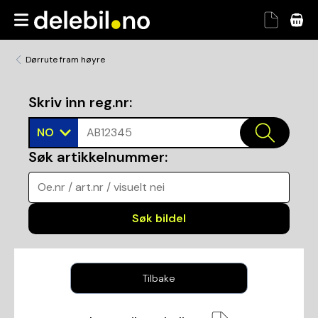
Dørrute fram høyre
Skriv inn reg.nr
:
NO
AB12345
Søk artikkelnummer
:
Oe.nr / art.nr / visuelt nei
Søk bildel
Tilbake