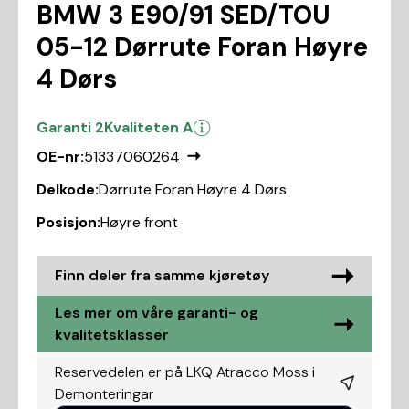
BMW 3 E90/91 SED/TOU
05-12 Dørrute Foran Høyre
4 Dørs
Garanti 2
Kvaliteten A
OE-nr:
51337060264
Delkode:
Dørrute Foran Høyre 4 Dørs
Posisjon:
Høyre front
Finn deler fra samme kjøretøy
Les mer om våre garanti- og
kvalitetsklasser
Reservedelen er på LKQ Atracco Moss i
Demonteringar