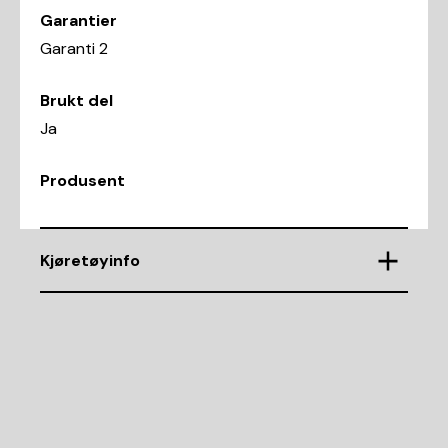
Garantier
Garanti 2
Brukt del
Ja
Produsent
Kjøretøyinfo
VIN
WBAPF31070A765176
Demntering av nr.
10729