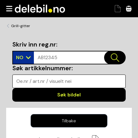
Grill-gitter
Skriv inn reg.nr
:
NO
AB12345
Søk artikkelnummer
:
Oe.nr / art.nr / visuelt nei
Søk bildel
Tilbake