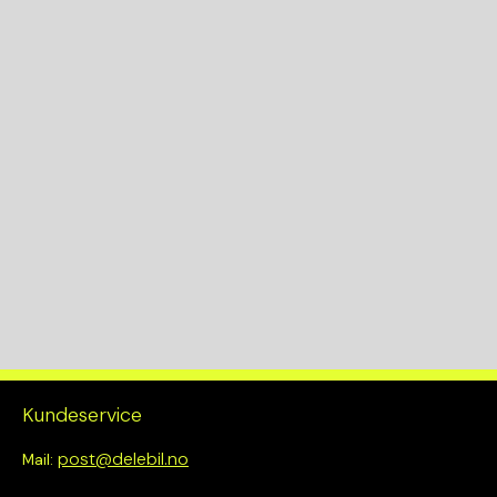
Sedan
Antall dører
4
Farge
Svart
Fargekode
Bekledningskode
Kundeservice
post@delebil.no
Mail: