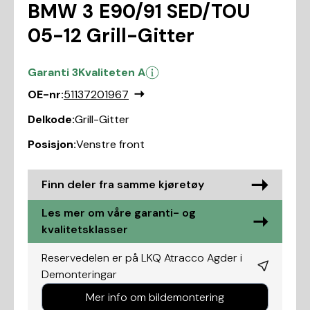
BMW 3 E90/91 SED/TOU
05-12 Grill-Gitter
Garanti 3
Kvaliteten A
OE-nr:
51137201967
Delkode:
Grill-Gitter
Posisjon:
Venstre front
Finn deler fra samme kjøretøy
Les mer om våre garanti- og
kvalitetsklasser
Reservedelen er på LKQ Atracco Agder i
Demonteringar
Mer info om bildemontering