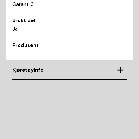
Garanti 3
Brukt del
Ja
Produsent
Kjøretøyinfo
VIN
WBAPP71090A619124
Demntering av nr.
10881
Karosseritype