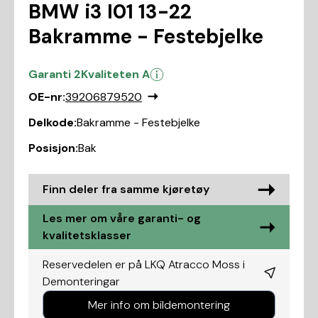
BMW i3 I01 13-22
Bakramme - Festebjelke
Garanti 2
Kvaliteten A
OE-nr:
39206879520
Delkode:
Bakramme - Festebjelke
Posisjon:
Bak
Finn deler fra samme kjøretøy
Les mer om våre garanti- og
kvalitetsklasser
Reservedelen er på LKQ Atracco Moss i
Demonteringar
Mer info om bildemontering