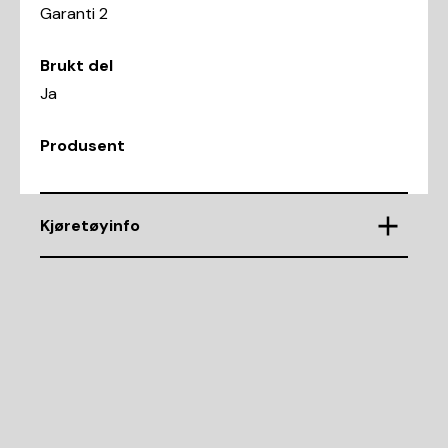
Garanti 2
Brukt del
Ja
Produsent
Kjøretøyinfo
VIN
WBY7Z2101J7B28918
Demntering av nr.
10654
Motorkode