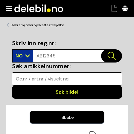
Bakram/tværbjelke/festebjelke
Skriv inn reg.nr
:
NO
AB12345
Søk artikkelnummer
:
Oe.nr / art.nr / visuelt nei
Søk bildel
Tilbake