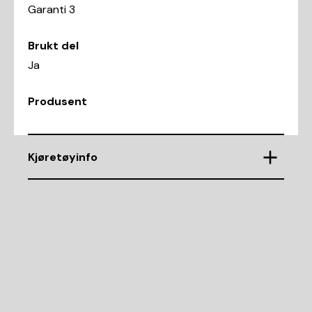
Garanti 3
Brukt del
Ja
Produsent
Kjøretøyinfo
VIN
WBAKT0100J0Z77166
Demntering av nr.
17169
Karosseritype