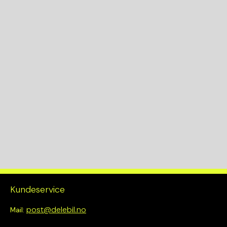
Suv
Antall dører
5
Farge
Svart
Fargekode
Bekledningskode
Kundeservice
post@delebil.no
Mail: