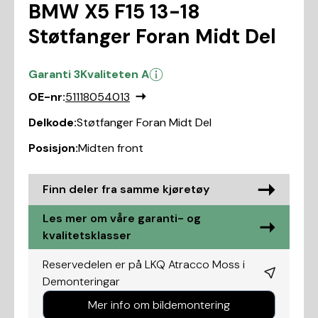
BMW X5 F15 13-18
Støtfanger Foran Midt Del
Garanti 3
Kvaliteten A
OE-nr:
51118054013
Delkode:
Støtfanger Foran Midt Del
Posisjon:
Midten front
Finn deler fra samme kjøretøy
Les mer om våre garanti- og
kvalitetsklasser
Reservedelen er på LKQ Atracco Moss i
Demonteringar
Mer info om bildemontering