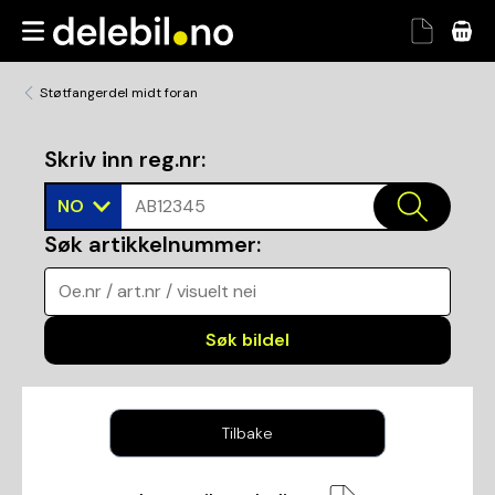
Støtfangerdel midt foran
Skriv inn reg.nr
:
NO
AB12345
Søk artikkelnummer
:
Oe.nr / art.nr / visuelt nei
Søk bildel
Tilbake