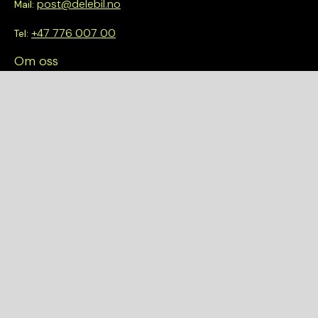
post@delebil.no
Mail:
+47 776 007 00
Tel:
Om oss
Vi tror på å gjøre det enkelt å velge riktig. Hos oss får du ikke
bare tilgang til et bredt utvalg av kvalitetskontrollerte deler –
du blir også en del av en smartere og mer bærekraftig
fremtid.
Hurtiglenker
Om oss
Finn et anlegg
Bilmodeller
Personvernerklæring
Kjøpsvilkår
Kvalitet og Miljø
Garantier