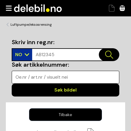
Luftpumpe/eksosrensing
Skriv inn reg.nr
:
NO
AB12345
Søk artikkelnummer
:
Oe.nr / art.nr / visuelt nei
Søk bildel
Tilbake