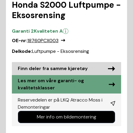
Honda S2000 Luftpumpe -
Eksosrensing
Garanti 2
Kvaliteten A
OE-nr:
18760PCX003
Delkode:
Luftpumpe - Eksosrensing
Finn deler fra samme kjøretøy
Les mer om våre garanti- og
kvalitetsklasser
Reservedelen er på LKQ Atracco Moss i
Demonteringar
Mer info om bildemontering