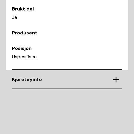
Brukt del
Ja
Produsent
Posisjon
Uspesifisert
Kjøretøyinfo
VIN
JHMAP1140YT008227
Demntering av nr.
11028