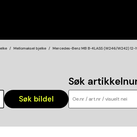
elke
Mellomaksel bjelke
Mercedes-Benz MB B-KLASS (W246/W242) 12-19 
Søk artikkeln
Søk bildel
Oe.nr / art.nr / visuelt nei