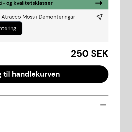
i- og kvalitetsklasser
 Atracco Moss i
Demonteringar
ntering
250 SEK
 til handlekurven