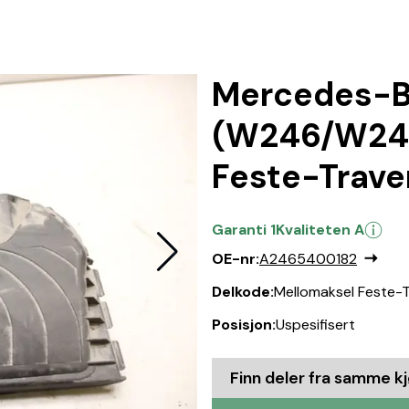
Mercedes-B
(W246/W242
Feste-Trave
Garanti 1
Kvaliteten A
OE-nr:
A2465400182
Delkode:
Mellomaksel Feste-
Posisjon:
Uspesifisert
Finn deler fra samme k