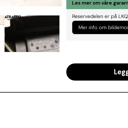
Les mer om våre garant
Reservedelen er på LKQ
Mer info om bildemo
Legg