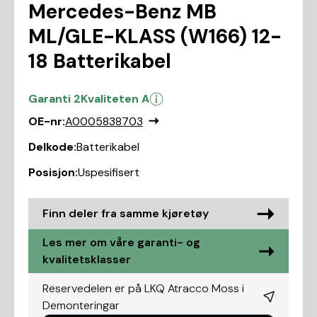
Mercedes-Benz MB
ML/GLE-KLASS (W166) 12-
18 Batterikabel
Garanti 2
Kvaliteten A
OE-nr:
A0005838703
Delkode:
Batterikabel
Posisjon:
Uspesifisert
Finn deler fra samme kjøretøy
Les mer om våre garanti- og
kvalitetsklasser
Reservedelen er på LKQ Atracco Moss i
Demonteringar