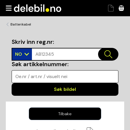
Batterikabel
Skriv inn reg.nr
:
NO
AB12345
Søk artikkelnummer
:
Oe.nr / art.nr / visuelt nei
Søk bildel
Tilbake