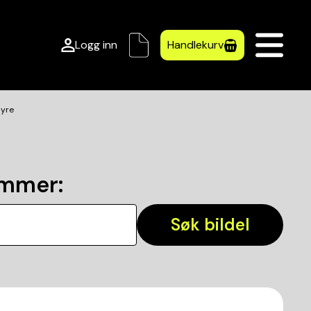
Logg inn
Handlekurv
øyre
ummer
:
Søk bildel