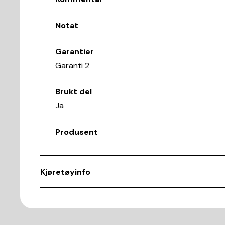
Notat
Garantier
Garanti 2
Brukt del
Ja
Produsent
Kjøretøyinfo
VIN
VF12FL11854608957