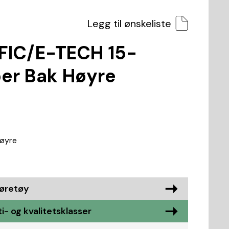
Legg til ønskeliste
FIC/E-TECH 15-
er Bak Høyre
Høyre
jøretøy
i- og kvalitetsklasser