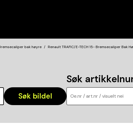
Bremsecaliper bak høyre
Renault TRAFIC/E-TECH 15- Bremsecaliper Bak H
Søk artikkeln
Søk bildel
Oe.nr / art.nr / visuelt nei