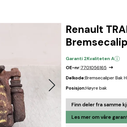
Renault TRA
Bremsecalip
Garanti 2
Kvaliteten A
OE-nr:
7701056165
Delkode:
Bremsecaliper Bak 
Posisjon:
Høyre bak
Finn deler fra samme k
Les mer om våre garant