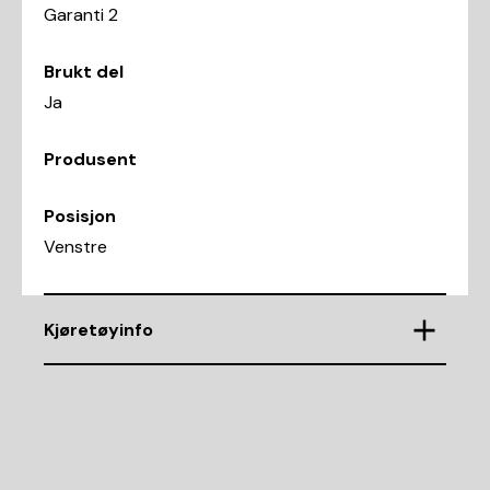
Garanti 2
Brukt del
Ja
Produsent
Posisjon
Venstre
Kjøretøyinfo
VIN
SB1BZ56L80E052707
Demntering av nr.