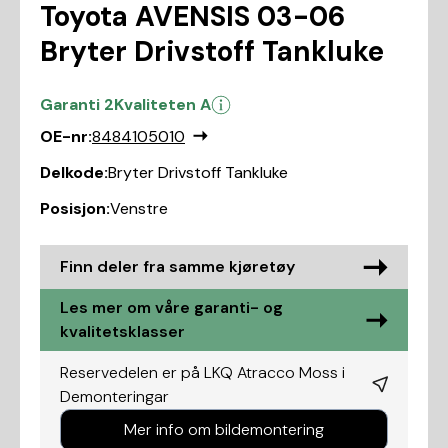
Toyota AVENSIS 03-06
Bryter Drivstoff Tankluke
Garanti 2
Kvaliteten A
OE-nr:
8484105010
Delkode:
Bryter Drivstoff Tankluke
Posisjon:
Venstre
Finn deler fra samme kjøretøy
Les mer om våre garanti- og
kvalitetsklasser
Reservedelen er på LKQ Atracco Moss i
Demonteringar
Mer info om bildemontering