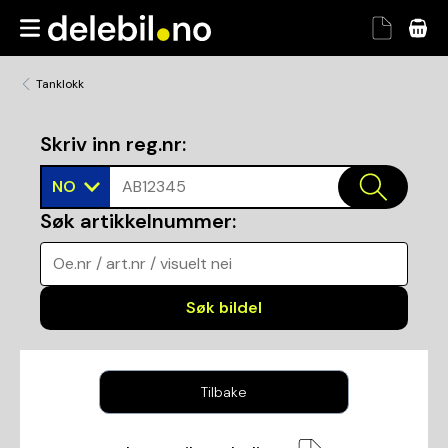
Tanklokk
Skriv inn reg.nr
:
NO
AB12345
Søk artikkelnummer
:
Oe.nr / art.nr / visuelt nei
Søk bildel
Tilbake