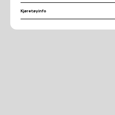
Kjøretøyinfo
VIN
NMTDD26R30R034579
Demntering av nr.
17241
Karosseritype
Mini-flex
Antall dører
5
Farge
05