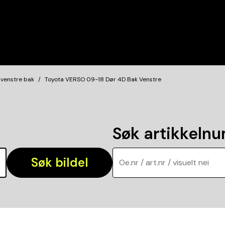
 venstre bak
Toyota VERSO 09-18 Dør 4D Bak Venstre
Søk artikkeln
Søk bildel
Oe.nr / art.nr / visuelt nei