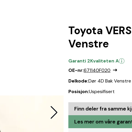
Toyota VERS
Venstre
Garanti 2
Kvaliteten A
OE-nr:
671140F020
Delkode:
Dør 4D Bak Venstre
Posisjon:
Uspesifisert
Finn deler fra samme k
Les mer om våre garant