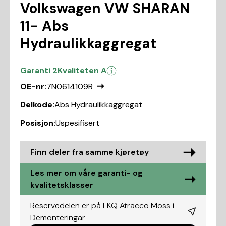
Volkswagen VW SHARAN
11- Abs
Hydraulikkaggregat
Garanti 2
Kvaliteten A
OE-nr:
7N0614109R
Delkode:
Abs Hydraulikkaggregat
Posisjon:
Uspesifisert
Finn deler fra samme kjøretøy
Les mer om våre garanti- og
kvalitetsklasser
Reservedelen er på LKQ Atracco Moss i
Demonteringar