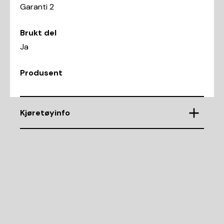
Garanti 2
Brukt del
Ja
Produsent
Kjøretøyinfo
VIN
YV1LFA4BCG1012292
Demntering av nr.
18126
Motorkode