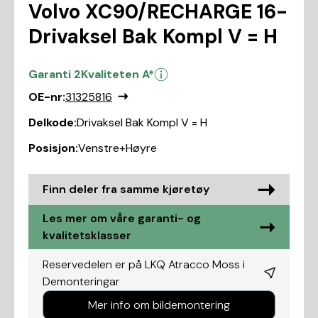
Volvo XC90/RECHARGE 16-
Drivaksel Bak Kompl V = H
Garanti 2
Kvaliteten A*
OE-nr:
31325816
Delkode:
Drivaksel Bak Kompl V = H
Posisjon:
Venstre+Høyre
Finn deler fra samme kjøretøy
Les mer om våre garanti- og
kvalitetsklasser
Reservedelen er på LKQ Atracco Moss i
Demonteringar
Mer info om bildemontering