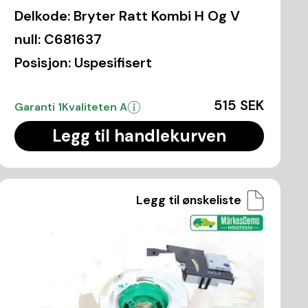
Delkode:
Bryter Ratt Kombi H Og V
null:
C681637
Posisjon:
Uspesifisert
515 SEK
Garanti 1
Kvaliteten A
Legg til handlekurven
Legg til ønskeliste