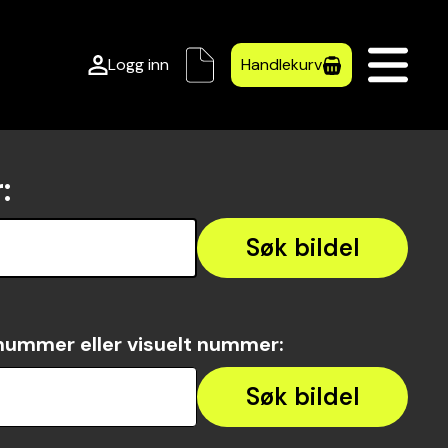
Logg inn
Handlekurv
r
:
Søk bildel
nummer eller visuelt nummer
:
Søk bildel