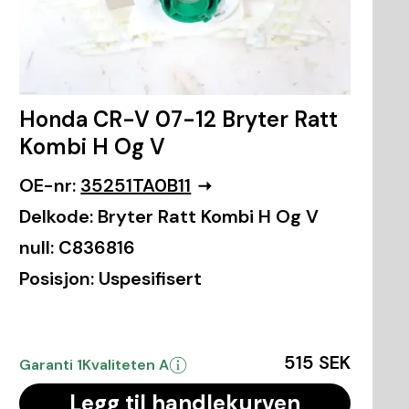
Honda CR-V 07-12 Bryter Ratt
Kombi H Og V
OE-nr:
35251TA0B11
Delkode:
Bryter Ratt Kombi H Og V
null:
C836816
Posisjon:
Uspesifisert
515 SEK
Garanti 1
Kvaliteten A
Legg til handlekurven