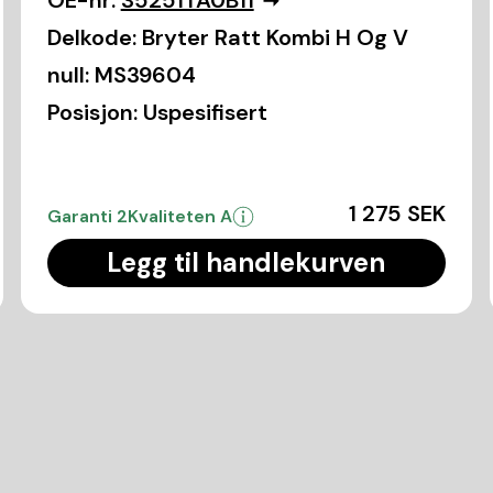
OE-nr:
35251TA0B11
Delkode:
Bryter Ratt Kombi H Og V
null:
MS39604
Posisjon:
Uspesifisert
1 275 SEK
Garanti 2
Kvaliteten A
Legg til handlekurven