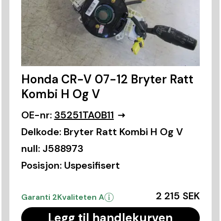
Honda CR-V 07-12 Bryter Ratt
Kombi H Og V
OE-nr:
35251TA0B11
Delkode:
Bryter Ratt Kombi H Og V
null:
J588973
Posisjon:
Uspesifisert
2 215 SEK
Garanti 2
Kvaliteten A
Legg til handlekurven