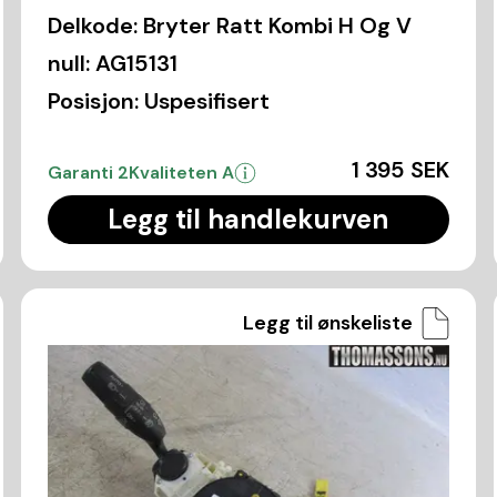
Delkode:
Bryter Ratt Kombi H Og V
null:
AG15131
Posisjon:
Uspesifisert
1 395 SEK
Garanti 2
Kvaliteten A
Legg til handlekurven
Legg til ønskeliste