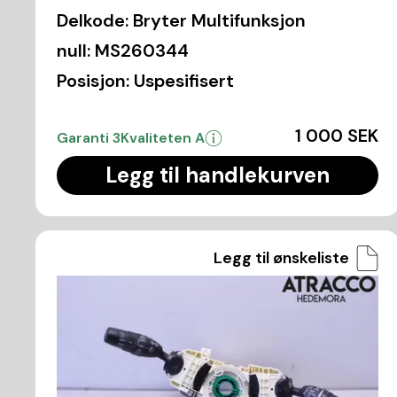
Delkode:
Bryter Multifunksjon
null:
MS260344
Posisjon:
Uspesifisert
1 000 SEK
Garanti 3
Kvaliteten A
Legg til handlekurven
Legg til ønskeliste