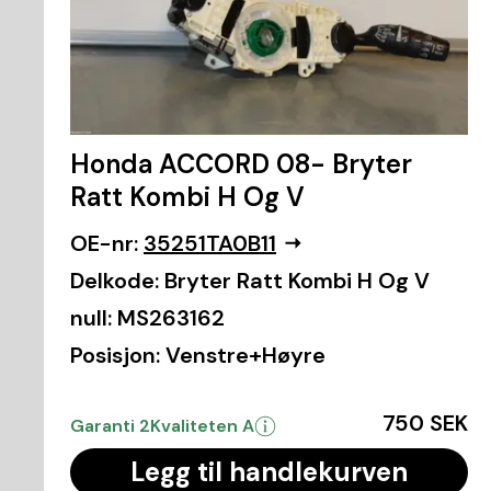
Honda ACCORD 08- Bryter
Ratt Kombi H Og V
OE-nr:
35251TA0B11
Delkode:
Bryter Ratt Kombi H Og V
null:
MS263162
Posisjon:
Venstre+Høyre
750 SEK
Garanti 2
Kvaliteten A
Legg til handlekurven