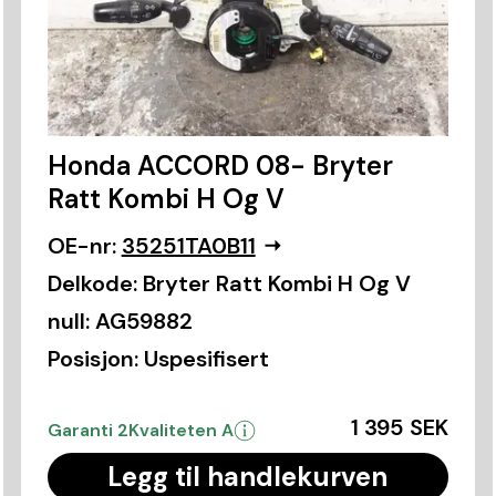
Honda ACCORD 08- Bryter
Ratt Kombi H Og V
OE-nr:
35251TA0B11
Delkode:
Bryter Ratt Kombi H Og V
null:
AG59882
Posisjon:
Uspesifisert
1 395 SEK
Garanti 2
Kvaliteten A
Legg til handlekurven