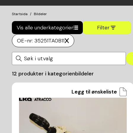
Startsida
Bildeler
Vis alle underkategorier
Filter
OE-nr: 35251TA0B11
12
produkter i kategorien
bildeler
Legg til ønskeliste