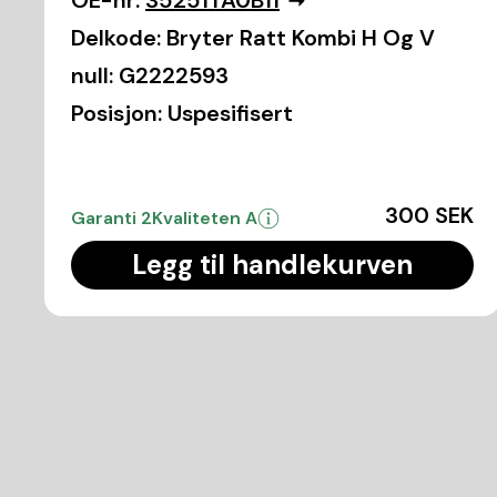
OE-nr:
35251TA0B11
Delkode:
Bryter Ratt Kombi H Og V
null:
G2222593
Posisjon:
Uspesifisert
300 SEK
Garanti 2
Kvaliteten A
Legg til handlekurven