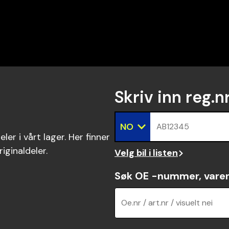
Skriv inn reg.n
NO
AB12345
ler i vårt lager. Her finner
riginaldeler.
Velg bil i listen
Søk OE -nummer, vare
Oe.nr / art.nr / visuelt nei