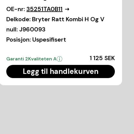
OE-nr:
35251TA0B11
Delkode:
Bryter Ratt Kombi H Og V
null:
J960093
Posisjon:
Uspesifisert
1 125 SEK
Garanti 2
Kvaliteten A
Legg til handlekurven