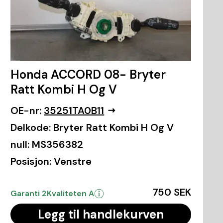
Honda ACCORD 08- Bryter
Ratt Kombi H Og V
OE-nr:
35251TA0B11
Delkode:
Bryter Ratt Kombi H Og V
null:
MS356382
Posisjon:
Venstre
750 SEK
Garanti 2
Kvaliteten A
Legg til handlekurven