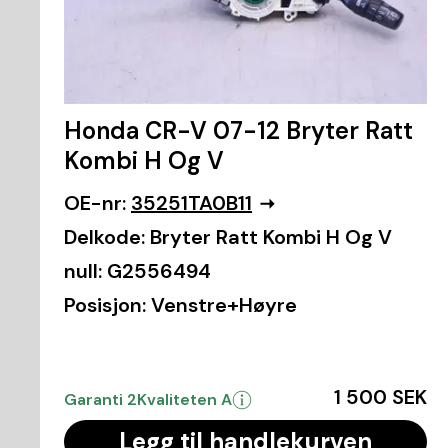
Honda CR-V 07-12 Bryter Ratt
Kombi H Og V
OE-nr:
35251TA0B11
Delkode:
Bryter Ratt Kombi H Og V
null:
G2556494
Posisjon:
Venstre+Høyre
1 500 SEK
Garanti 2
Kvaliteten A
Legg til handlekurven