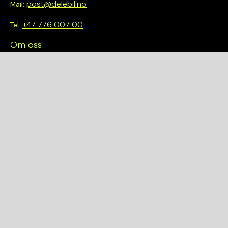
post@delebil.no
Mail:
+47 776 007 00
Tel:
Om oss
Vi tror på å gjøre det enkelt å velge riktig. Hos oss får du ikke
bare tilgang til et bredt utvalg av kvalitetskontrollerte deler –
du blir også en del av en smartere og mer bærekraftig
fremtid.
Hurtiglenker
Om oss
Finn et anlegg
Bilmodeller
Personvernerklæring
Kjøpsvilkår
Kvalitet og Miljø
Garantier