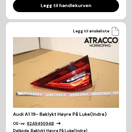
Legg til handlekurven
Legg til ønskeliste
Audi A1 19- Baklykt Høyre På Luke(Indre)
OE-nr:
82A945094B
Delkode:
Baklykt Høyre På Luke(Indre)