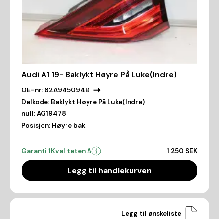
Audi A1 19- Baklykt Høyre På Luke(Indre)
OE-nr:
82A945094B
Delkode:
Baklykt Høyre På Luke(Indre)
null:
AG19478
Posisjon:
Høyre bak
Garanti 1
Kvaliteten A
1 250 SEK
Legg til handlekurven
Legg til ønskeliste