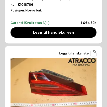
null:
K1018786
Posisjon:
Høyre bak
Garanti 1
Kvaliteten A
1 064 SEK
Legg til handlekurven
Legg til ønskeliste