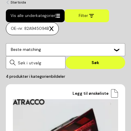
Startsida
Vis alle underkategorier
Filter
OE-nr: 82A945094B
Beste matching
Søk
4
produkter i kategorien
bildeler
Legg til ønskeliste