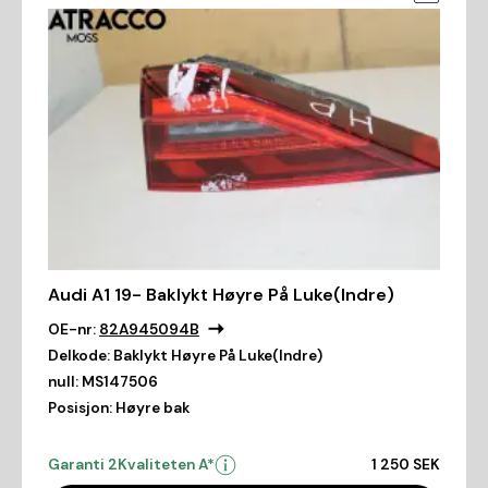
Audi A1 19- Baklykt Høyre På Luke(Indre)
OE-nr:
82A945094B
Delkode:
Baklykt Høyre På Luke(Indre)
null:
MS147506
Posisjon:
Høyre bak
Garanti 2
Kvaliteten A*
1 250 SEK