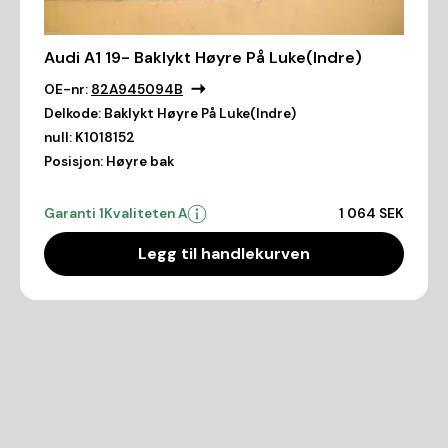
Audi A1 19- Baklykt Høyre På Luke(Indre)
OE-nr:
82A945094B
Delkode:
Baklykt Høyre På Luke(Indre)
null:
K1018152
Posisjon:
Høyre bak
Garanti 1
Kvaliteten A
1 064 SEK
Legg til handlekurven