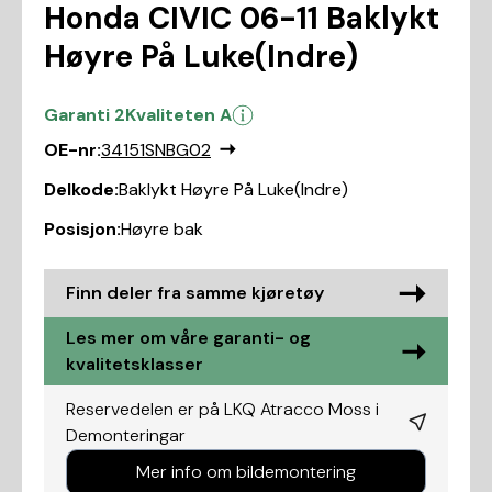
Honda CIVIC 06-11 Baklykt
Høyre På Luke(Indre)
Garanti 2
Kvaliteten A
OE-nr:
34151SNBG02
Delkode:
Baklykt Høyre På Luke(Indre)
Posisjon:
Høyre bak
Finn deler fra samme kjøretøy
Les mer om våre garanti- og
kvalitetsklasser
Reservedelen er på LKQ Atracco Moss i
Demonteringar
Mer info om bildemontering