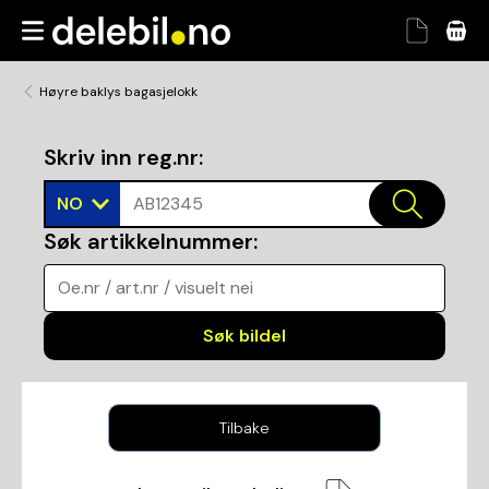
Høyre baklys bagasjelokk
Skriv inn reg.nr
:
NO
AB12345
Søk artikkelnummer
:
Oe.nr / art.nr / visuelt nei
Søk bildel
Tilbake