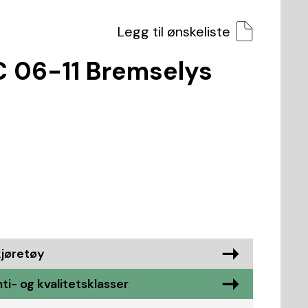
Legg til ønskeliste
C 06-11 Bremselys
kjøretøy
i- og kvalitetsklasser