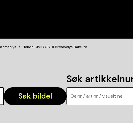
Bremselys
Honda CIVIC 06-11 Bremselys Bakrute
Søk artikkeln
Søk bildel
Oe.nr / art.nr / visuelt nei