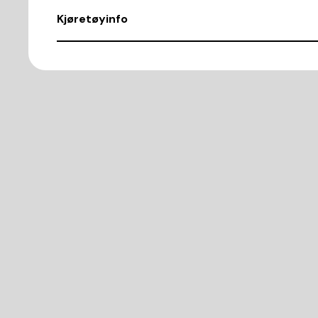
Kjøretøyinfo
VIN
SHHFK27608U003879
Demntering av nr.
17578
Karosseritype
Kombi-sedan
Antall dører
5
Motorkode
R18A2