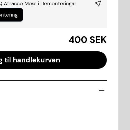
Q Atracco Moss i
Demonteringar
ntering
400 SEK
g til handlekurven