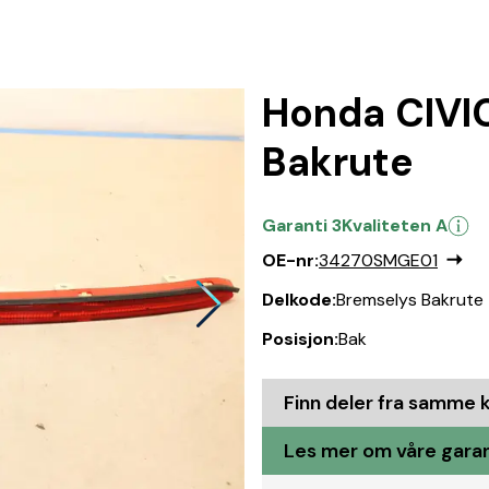
Honda CIVI
Bakrute
Garanti 3
Kvaliteten A
OE-nr:
34270SMGE01
Delkode:
Bremselys Bakrute
Posisjon:
Bak
Finn deler fra samme 
Les mer om våre garant