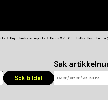
lokk
Høyre baklys bagasjelokk
Honda CIVIC 06-11 Baklykt Høyre På Luke(
Søk artikkeln
Søk bildel
Oe.nr / art.nr / visuelt nei