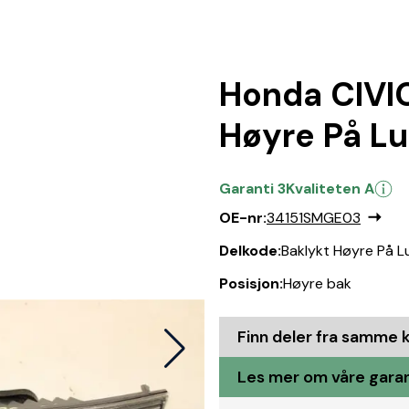
Honda CIVIC
Høyre På Lu
Garanti 3
Kvaliteten A
OE-nr:
34151SMGE03
Delkode:
Baklykt Høyre På L
Posisjon:
Høyre bak
Finn deler fra samme 
Les mer om våre garant