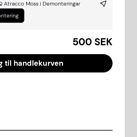
Q Atracco Moss i
Demonteringar
ntering
500 SEK
g til handlekurven