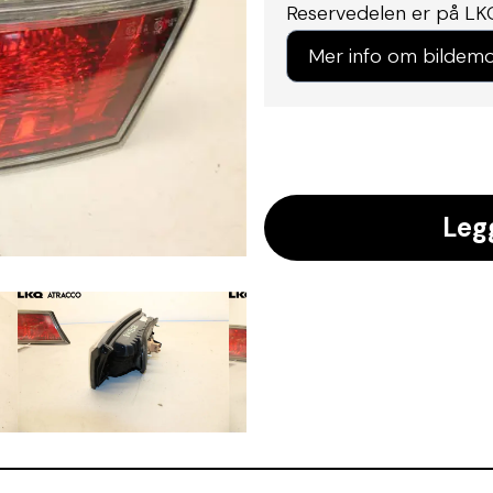
Reservedelen er på LK
Mer info om bildemo
Leg