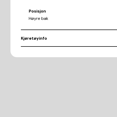
Posisjon
Høyre bak
Kjøretøyinfo
VIN
SHHFK27608U003879
Demntering av nr.
17578
Karosseritype
Kombi-sedan
Antall dører