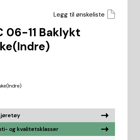
Legg til ønskeliste
 06-11 Baklykt
ke(Indre)
uke(Indre)
kjøretøy
i- og kvalitetsklasser